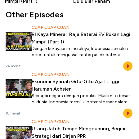
Mimpi! (Part 1)
Dulu Biar Paham
Other Episodes
CUAP CUAP CUAN
RI Kaya Mineral, Raja Baterai EV Bukan Lagi
Mimpi! (Part 1)
Dengan kekayaan mineralnya, Indonesia semakin
dekat untuk menguasai rantai pasok baterai
kendaraan listrik (EV).
24 menit
CUAP CUAP CUAN
Ekonomi Syariah Gitu-Gitu Aja ft. Iggi
Haruman Achsien
Sebagai negara dengan populasi Muslim terbesar
di dunia, Indonesia memiliki potensi besar dalam
pengembangan ekonomi syariah.
18 menit
CUAP CUAP CUAN
Utang Jatuh Tempo Menggunung, Begini
Strategi dari Dirjen PPR