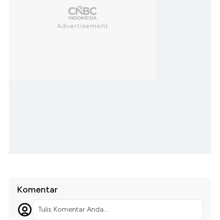
Komentar
Tulis Komentar Anda...