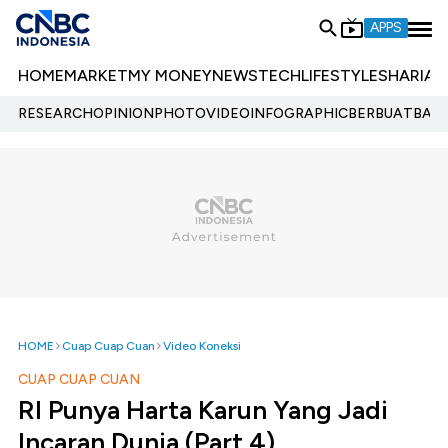
APPS
HOME
MARKET
MY MONEY
NEWS
TECH
LIFESTYLE
SHARIA
E
RESEARCH
OPINION
PHOTO
VIDEO
INFOGRAPHIC
BERBUATBAIK.
HOME
Cuap Cuap Cuan
Video Koneksi
CUAP CUAP CUAN
RI Punya Harta Karun Yang Jadi
Incaran Dunia (Part 4)