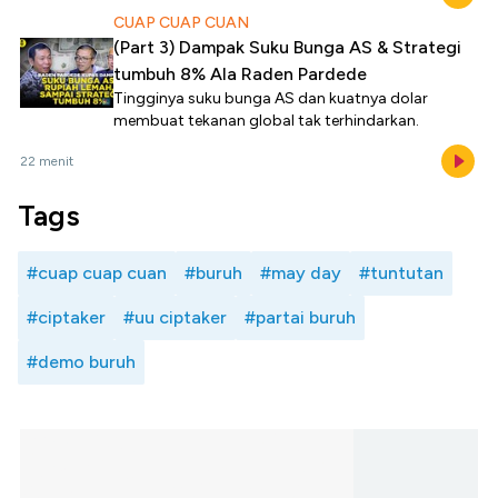
CUAP CUAP CUAN
(Part 3) Dampak Suku Bunga AS & Strategi
tumbuh 8% Ala Raden Pardede
Tingginya suku bunga AS dan kuatnya dolar
membuat tekanan global tak terhindarkan.
22 menit
Tags
#cuap cuap cuan
#buruh
#may day
#tuntutan
#ciptaker
#uu ciptaker
#partai buruh
#demo buruh