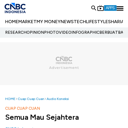
APPS
HOME
MARKET
MY MONEY
NEWS
TECH
LIFESTYLE
SHARIA
E
RESEARCH
OPINION
PHOTO
VIDEO
INFOGRAPHIC
BERBUATBAIK.
HOME
Cuap Cuap Cuan
Audio Koneksi
CUAP CUAP CUAN
Semua Mau Sejahtera