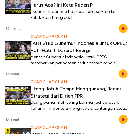
Harus Apa? Ini Kata Raden P
Ekonomi Indonesia tidak bisa dilepaskan dari
ketidakpastian global
25 menit
CUAP CUAP CUAN
(Part 2) Ex Gubernur Indonesia untuk OPEC:
Hati-Hati RI Darurat Energi
Mantan Gubernur Indonesia untuk OPEC
memberikan peringatan serius terkait kondisi
darurat energi yang melanda Indonesia.
19 menit
CUAP CUAP CUAN
Utang Jatuh Tempo Menggunung, Begini
Strategi dari Dirjen PPR
Utang pemerintah sering kali menjadi sorotan.
Tahun ini, Indonesia menghadapi tantangan besar
utang jatuh tempo dalam jumlah yang signifikan.
15 menit
CUAP CUAP CUAN