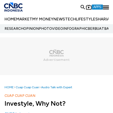
APPS
HOME
MARKET
MY MONEY
NEWS
TECH
LIFESTYLE
SHARIA
E
RESEARCH
OPINION
PHOTO
VIDEO
INFOGRAPHIC
BERBUATBAIK.
HOME
Cuap Cuap Cuan
Audio Talk with Expert
CUAP CUAP CUAN
Investyle, Why Not?