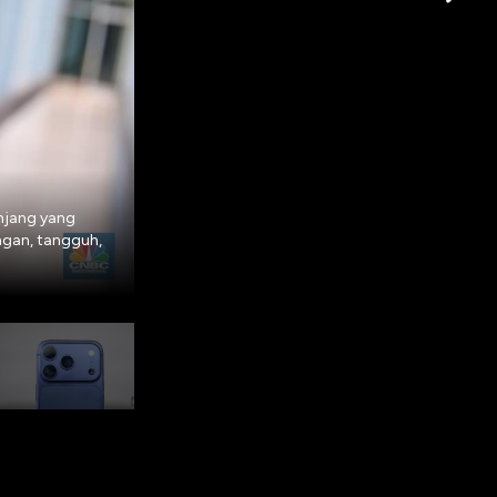
anjang yang
ngan, tangguh,
Layar iPhone 17 Pro berukuran 6,3-inci Super 
baterai. (CNBC Indonesia/Faisal Rahman)