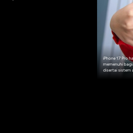
iPhone 17 Pro 
memenuhi bagia
disertai sistem