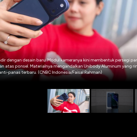
hadir dengan desain baru. Modul kameranya kini membentuk persegi p
n atas ponsel. Materialnya mengandalkan Unibody Aluminum yang ri
 anti-panas terbaru. (CNBC Indonesia/Faisal Rahman)