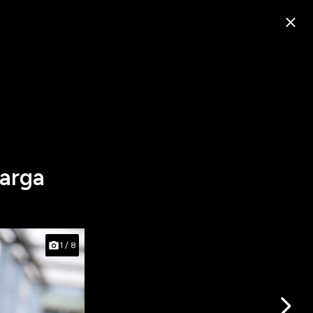
Harga
1
/
8