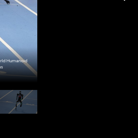
World Humanoid
Kejuaraan "World Humanoid Robot Games" ini 
us
diikuti dari 280 tim dan 16 negara. (REUTERS/