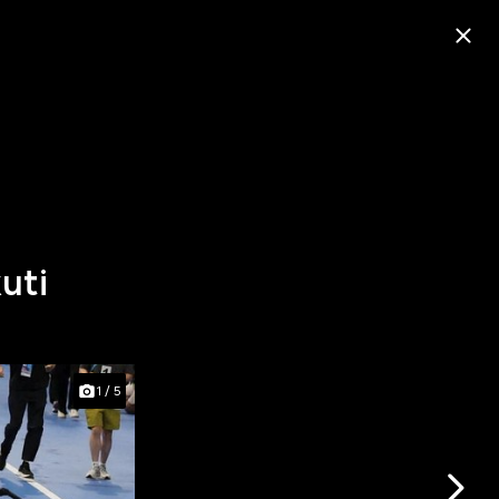
uti
1
/
5