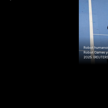
Robot humanoid
Robot Games yan
2025. (REUTERS