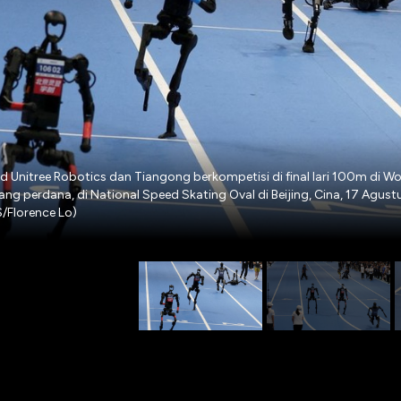
 Unitree Robotics dan Tiangong berkompetisi di final lari 100m di 
g perdana, di National Speed Skating Oval di Beijing, Cina, 17 Agust
/Florence Lo)