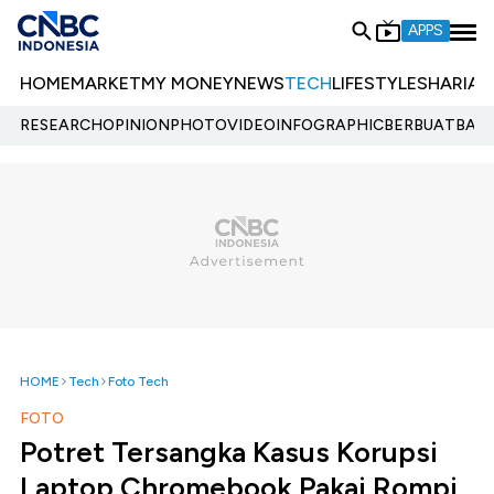
APPS
HOME
MARKET
MY MONEY
NEWS
TECH
LIFESTYLE
SHARIA
E
RESEARCH
OPINION
PHOTO
VIDEO
INFOGRAPHIC
BERBUATBAIK.
HOME
Tech
Foto Tech
FOTO
Potret Tersangka Kasus Korupsi
Laptop Chromebook Pakai Rompi