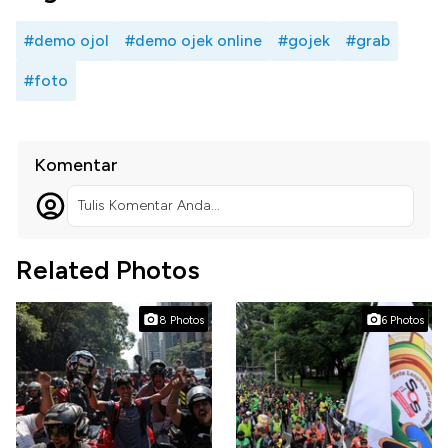
#demo ojol
#demo ojek online
#gojek
#grab
#foto
Komentar
Tulis Komentar Anda...
Related Photos
8 Photos
6 Photos