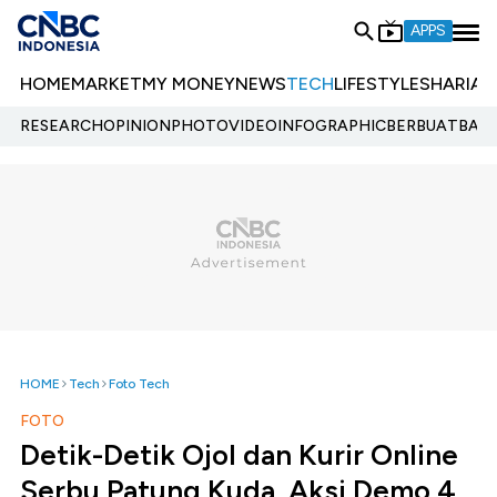
APPS
HOME
MARKET
MY MONEY
NEWS
TECH
LIFESTYLE
SHARIA
E
RESEARCH
OPINION
PHOTO
VIDEO
INFOGRAPHIC
BERBUATBAIK.
HOME
Tech
Foto Tech
FOTO
Detik-Detik Ojol dan Kurir Online
Serbu Patung Kuda, Aksi Demo 4