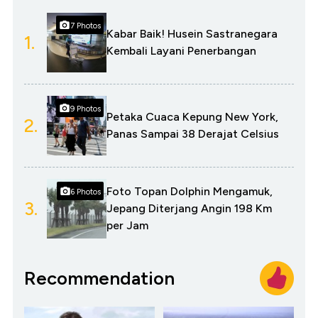
7 Photos
Kabar Baik! Husein Sastranegara
1.
Kembali Layani Penerbangan
9 Photos
Petaka Cuaca Kepung New York,
2.
Panas Sampai 38 Derajat Celsius
Foto Topan Dolphin Mengamuk,
6 Photos
3.
Jepang Diterjang Angin 198 Km
per Jam
Recommendation