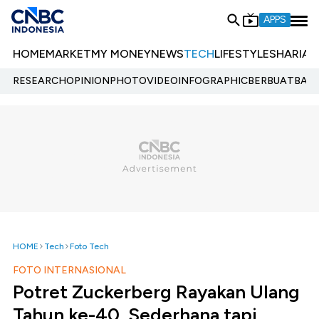
APPS
HOME
MARKET
MY MONEY
NEWS
TECH
LIFESTYLE
SHARIA
E
RESEARCH
OPINION
PHOTO
VIDEO
INFOGRAPHIC
BERBUATBAIK.
HOME
Tech
Foto Tech
FOTO INTERNASIONAL
Potret Zuckerberg Rayakan Ulang
Tahun ke-40, Sederhana tapi