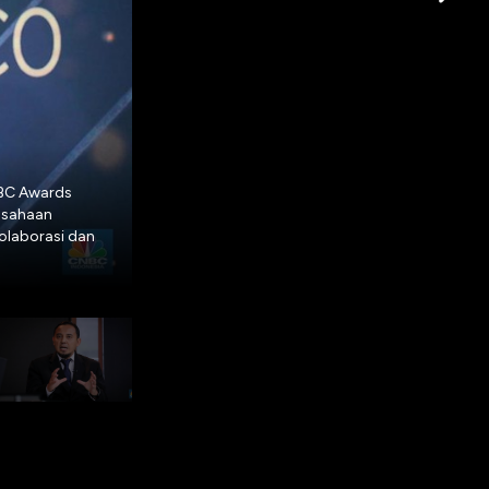
NBC Awards
Untuk kategori Most Impressive ESG Performa
rusahaan
Indonesia 'Best Telco and Tech Companies' d
kolaborasi dan
ICON Plus. Adapun penghargaan ini diserahk
Plus Ari Rahmat Indra Cahyadi. (CNBC Indones