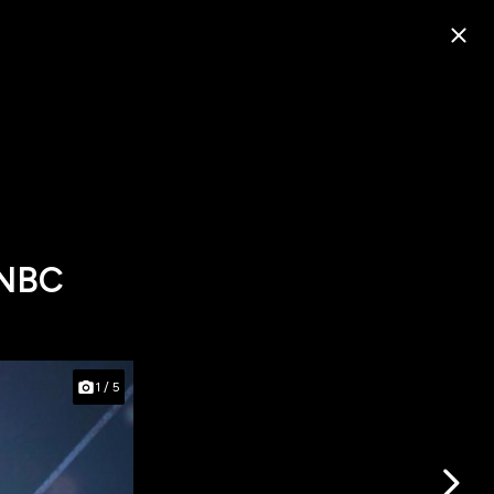
CNBC
1
/
5