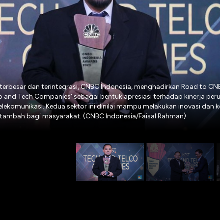
terbesar dan terintegrasi, CNBC Indonesia, menghadirkan Road to C
o and Tech Companies' sebagai bentuk apresiasi terhadap kinerja pe
elekomunikasi. Kedua sektor ini dinilai mampu melakukan inovasi dan 
tambah bagi masyarakat. (CNBC Indonesia/Faisal Rahman)