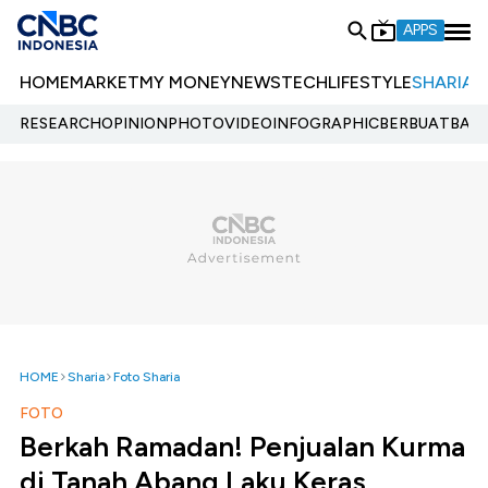
APPS
HOME
MARKET
MY MONEY
NEWS
TECH
LIFESTYLE
SHARIA
E
RESEARCH
OPINION
PHOTO
VIDEO
INFOGRAPHIC
BERBUATBAIK.
HOME
Sharia
Foto Sharia
FOTO
Berkah Ramadan! Penjualan Kurma
di Tanah Abang Laku Keras