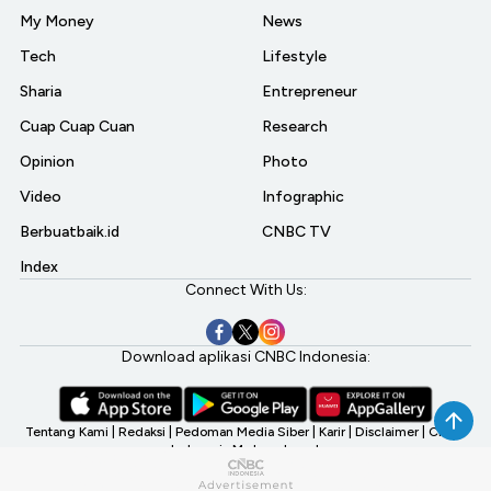
My Money
News
Tech
Lifestyle
Sharia
Entrepreneur
Cuap Cuap Cuan
Research
Opinion
Photo
Video
Infographic
Berbuatbaik.id
CNBC TV
Index
Connect With Us:
Download aplikasi CNBC Indonesia:
Tentang Kami
|
Redaksi
|
Pedoman Media Siber
|
Karir
|
Disclaimer
|
CNBC
Indonesia My Investment
©2026 CNBC Indonesia, A Transmedia Company