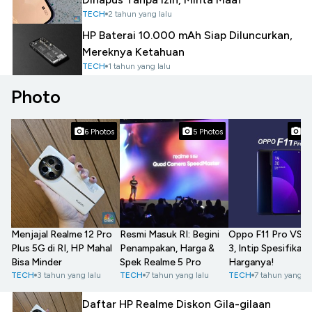
TECH
2 tahun yang lalu
HP Baterai 10.000 mAh Siap Diluncurkan,
Mereknya Ketahuan
TECH
1 tahun yang lalu
Photo
6 Photos
5 Photos
9 
Resmi Masuk RI: Begini
Menjajal Realme 12 Pro
Oppo F11 Pro VS R
Penampakan, Harga &
Plus 5G di RI, HP Mahal
3, Intip Spesifikasi
Spek Realme 5 Pro
Bisa Minder
Harganya!
TECH
7 tahun yang lalu
TECH
3 tahun yang lalu
TECH
7 tahun yang la
Daftar HP Realme Diskon Gila-gilaan