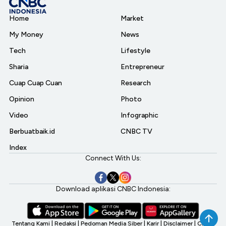
Home
Market
My Money
News
Tech
Lifestyle
Sharia
Entrepreneur
Cuap Cuap Cuan
Research
Opinion
Photo
Video
Infographic
Berbuatbaik.id
CNBC TV
Index
Connect With Us:
Download aplikasi CNBC Indonesia:
Tentang Kami
|
Redaksi
|
Pedoman Media Siber
|
Karir
|
Disclaimer
|
CNBC