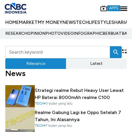
APPS
HOME
MARKET
MY MONEY
NEWS
TECH
LIFESTYLE
SHARIA
E
RESEARCH
OPINION
PHOTO
VIDEO
INFOGRAPHIC
BERBUATBAIK.
Relevance
Latest
News
Strategi realme Rebut Heavy User Lewat
HP Baterai 8000mAh realme C100
TECH
3 bulan yang lalu
Realme Gabung Lagi ke Oppo Setelah 7
Tahun, Ini Alasannya
TECH
7 bulan yang lalu