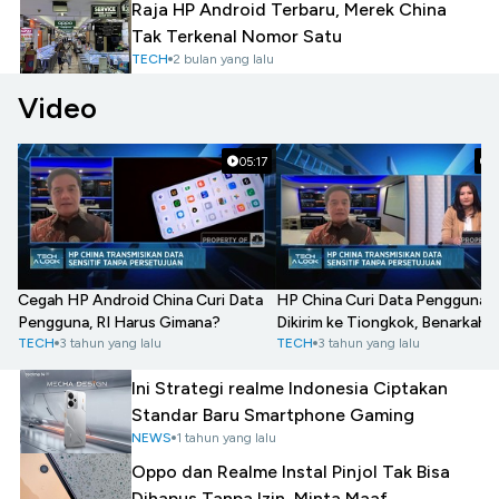
Raja HP Android Terbaru, Merek China
Tak Terkenal Nomor Satu
TECH
2 bulan yang lalu
Video
05:17
0
Cegah HP Android China Curi Data
HP China Curi Data Pengguna 
Pengguna, RI Harus Gimana?
Dikirim ke Tiongkok, Benarkah?
TECH
3 tahun yang lalu
TECH
3 tahun yang lalu
Ini Strategi realme Indonesia Ciptakan
Standar Baru Smartphone Gaming
NEWS
1 tahun yang lalu
Oppo dan Realme Instal Pinjol Tak Bisa
Dihapus Tanpa Izin, Minta Maaf