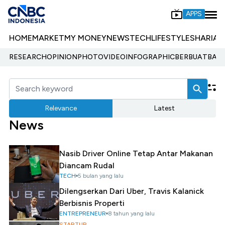
APPS
HOME
MARKET
MY MONEY
NEWS
TECH
LIFESTYLE
SHARIA
E
RESEARCH
OPINION
PHOTO
VIDEO
INFOGRAPHIC
BERBUATBAIK.
Relevance
Latest
News
Nasib Driver Online Tetap Antar Makanan
Diancam Rudal
TECH
5 bulan yang lalu
Dilengserkan Dari Uber, Travis Kalanick
Berbisnis Properti
ENTREPRENEUR
8 tahun yang lalu
STARTUP