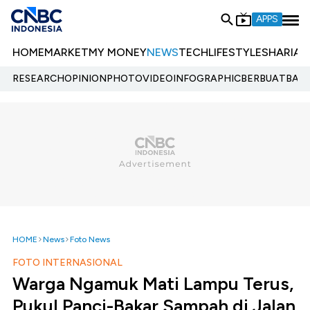
APPS
HOME
MARKET
MY MONEY
NEWS
TECH
LIFESTYLE
SHARIA
E
RESEARCH
OPINION
PHOTO
VIDEO
INFOGRAPHIC
BERBUATBAIK.
HOME
News
Foto News
FOTO INTERNASIONAL
Warga Ngamuk Mati Lampu Terus,
Pukul Panci-Bakar Sampah di Jalan