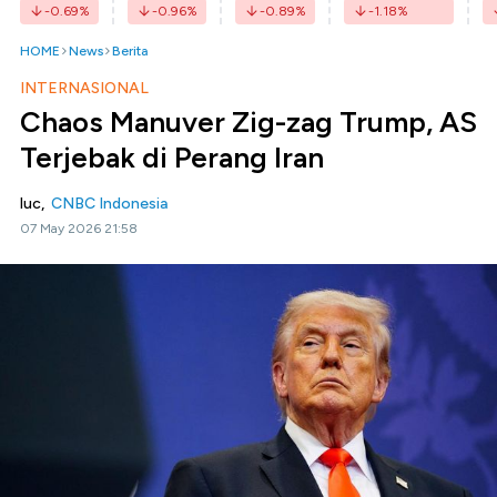
-0.69
%
-0.96
%
-0.89
%
-1.18
%
HOME
News
Berita
INTERNASIONAL
Chaos Manuver Zig-zag Trump, AS
Terjebak di Perang Iran
luc,
CNBC Indonesia
07 May 2026 21:58