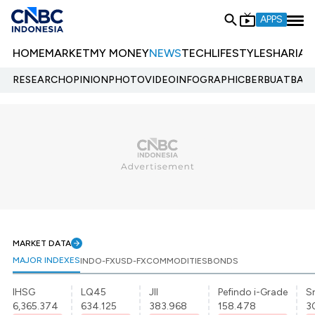
APPS
HOME
MARKET
MY MONEY
NEWS
TECH
LIFESTYLE
SHARIA
E
RESEARCH
OPINION
PHOTO
VIDEO
INFOGRAPHIC
BERBUATBAIK.
MARKET DATA
MAJOR INDEXES
INDO-FX
USD-FX
COMMODITIES
BONDS
IHSG
LQ45
JII
Pefindo i-Grade
Sr
6,365.374
634.125
383.968
158.478
3