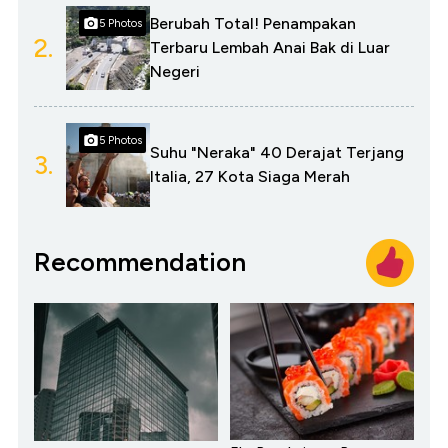
Berubah Total! Penampakan
5 Photos
2.
Terbaru Lembah Anai Bak di Luar
Negeri
5 Photos
Suhu "Neraka" 40 Derajat Terjang
3.
Italia, 27 Kota Siaga Merah
Recommendation