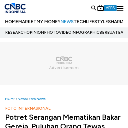
APPS
HOME
MARKET
MY MONEY
NEWS
TECH
LIFESTYLE
SHARIA
E
RESEARCH
OPINION
PHOTO
VIDEO
INFOGRAPHIC
BERBUATBAIK.
HOME
News
Foto News
FOTO INTERNASIONAL
Potret Serangan Mematikan Bakar
Gereja, Puluhan Orang Tewas