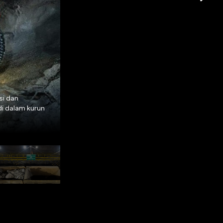
Dalam rangkaian kegiatan peringatan, jaja
si dan
tujuh karyawan yang meninggal dunia akibat 
i dalam kurun
bawah tanah Grasberg Block Cave (GBC) pad
dunia akibat dua insiden penembakan pada bu