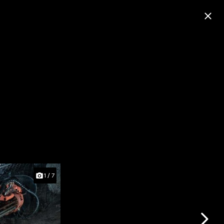
1
/
7