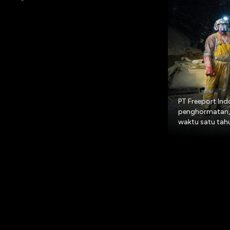
PT Freeport Ind
penghormatan, 
waktu satu tahu