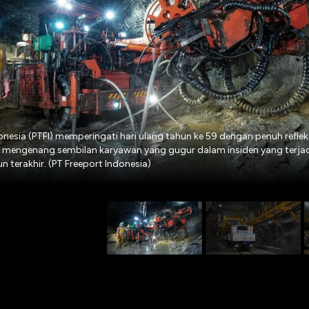
onesia (PTFI) memperingati hari ulang tahun ke 59 dengan penuh reflek
mengenang sembilan karyawan yang gugur dalam insiden yang terjad
n terakhir. (PT Freeport Indonesia)