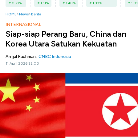
0.71
%
1.11
%
1.48
%
1.33
%
1.01
HOME
News
Berita
INTERNASIONAL
Siap-siap Perang Baru, China dan
Korea Utara Satukan Kekuatan
Arrijal Rachman,
CNBC Indonesia
11 April 2026 22:00