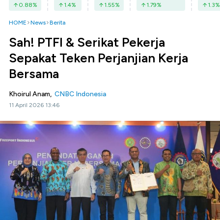
0.88
%
1.4
%
1.55
%
1.79
%
1.3
%
HOME
News
Berita
Sah! PTFI & Serikat Pekerja
Sepakat Teken Perjanjian Kerja
Bersama
Khoirul Anam,
CNBC Indonesia
11 April 2026 13:46