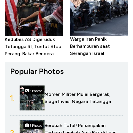
Warga Iran Panik
Kedubes AS Digeruduk
Berhamburan saat
Tetangga RI, Tuntut Stop
Serangan Israel
Perang-Bakar Bendera
Popular Photos
6 Photos
Momen Militer Mulai Bergerak,
1.
Siaga Invasi Negara Tetangga
Berubah Total! Penampakan
5 Photos
2.
Terbaru Lembah Anai Bak di Luar