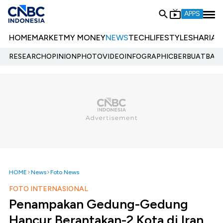
APPS
HOME
MARKET
MY MONEY
NEWS
TECH
LIFESTYLE
SHARIA
E
RESEARCH
OPINION
PHOTO
VIDEO
INFOGRAPHIC
BERBUATBAIK.
HOME
News
Foto News
FOTO INTERNASIONAL
Penampakan Gedung-Gedung
Hancur Berantakan-2 Kota di Iran