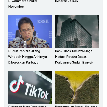
E-Commerce Mulai
Besaran ke Iran
November
Duduk Perkara Utang
Bank-Bank Diminta Siaga
Whoosh Hingga Akhirnya
Hadapi Petaka Besar,
Dibereskan Purbaya
Korbannya Sudah Banyak
Dianggap Hina Presiden di
Penampakan Danau Raksasa