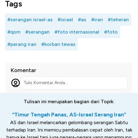
Tags
#serangan israel-as
#israel
#as
#iran
#teheran
#qom
#serangan
#foto internasional
#foto
#perang iran
#korban tewas
Komentar
Tulis Komentar Anda...
Tulisan ini merupakan bagian dari Topik:
“Timur Tengah Panas, AS-Israel Serang Iran”
AS dan Israel melancarkan gelombang serangan Sabtu
terhadap Iran. Ini memicu pembalasan cepat oleh Iran, tak
hanya ke Israel tapi juga negara-negara yang menampung