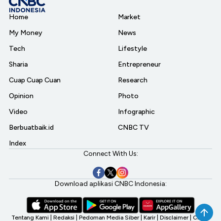
Home
Market
My Money
News
Tech
Lifestyle
Sharia
Entrepreneur
Cuap Cuap Cuan
Research
Opinion
Photo
Video
Infographic
Berbuatbaik.id
CNBC TV
Index
Connect With Us:
Download aplikasi CNBC Indonesia:
Tentang Kami
|
Redaksi
|
Pedoman Media Siber
|
Karir
|
Disclaimer
|
CNBC