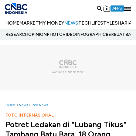
APPS
HOME
MARKET
MY MONEY
NEWS
TECH
LIFESTYLE
SHARIA
E
RESEARCH
OPINION
PHOTO
VIDEO
INFOGRAPHIC
BERBUATBAIK.
HOME
News
Foto News
FOTO INTERNASIONAL
Potret Ledakan di "Lubang Tikus"
Tambang Batu Bara, 18 Orang