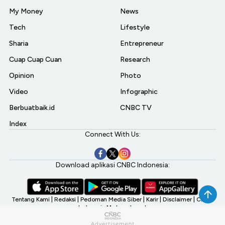
My Money
News
Tech
Lifestyle
Sharia
Entrepreneur
Cuap Cuap Cuan
Research
Opinion
Photo
Video
Infographic
Berbuatbaik.id
CNBC TV
Index
Connect With Us:
Download aplikasi CNBC Indonesia:
Tentang Kami
|
Redaksi
|
Pedoman Media Siber
|
Karir
|
Disclaimer
|
CNBC
Indonesia My Investment
©2026 CNBC Indonesia, A Transmedia Company