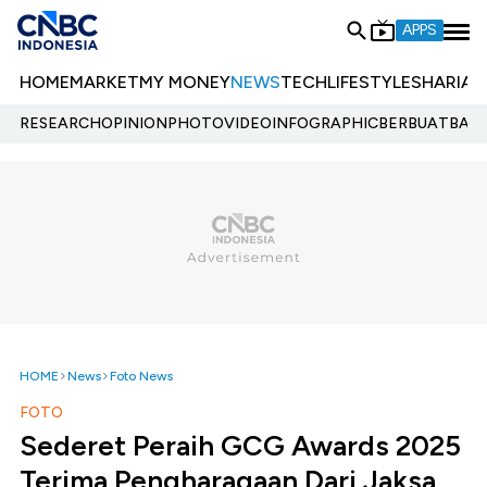
APPS
HOME
MARKET
MY MONEY
NEWS
TECH
LIFESTYLE
SHARIA
E
RESEARCH
OPINION
PHOTO
VIDEO
INFOGRAPHIC
BERBUATBAIK.
HOME
News
Foto News
FOTO
Sederet Peraih GCG Awards 2025
Terima Pengharagaan Dari Jaksa