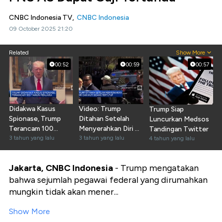
CNBC Indonesia TV,
CNBC Indonesia
09 October 2025 21:20
Related
Show More
00:52
00:59
00:57
Didakwa Kasus
Video: Trump
Trump Siap
Spionase, Trump
Ditahan Setelah
Luncurkan Medsos
Terancam 100
Menyerahkan Diri &
Tandingan Twitter
Tahun Penjara
3 tahun yang lalu
Ikuti Sidang
3 tahun yang lalu
4 tahun yang lalu
Jakarta, CNBC Indonesia
- Trump mengatakan
bahwa sejumlah pegawai federal yang dirumahkan
mungkin tidak akan mener...
Show More