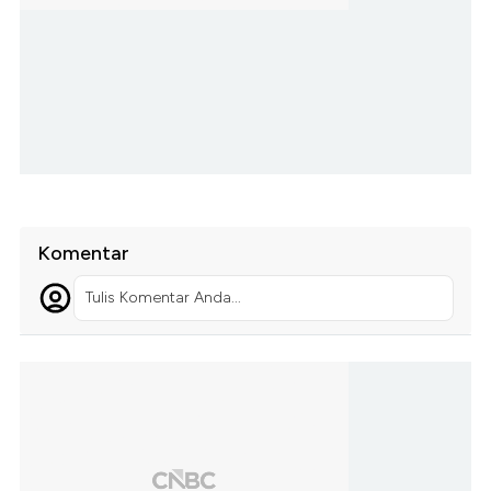
Komentar
Tulis Komentar Anda...