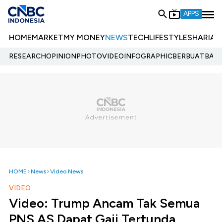
APPS
HOME
MARKET
MY MONEY
NEWS
TECH
LIFESTYLE
SHARIA
E
RESEARCH
OPINION
PHOTO
VIDEO
INFOGRAPHIC
BERBUATBAIK.
HOME
News
Video News
VIDEO
Video: Trump Ancam Tak Semua
PNS AS Dapat Gaji Tertunda