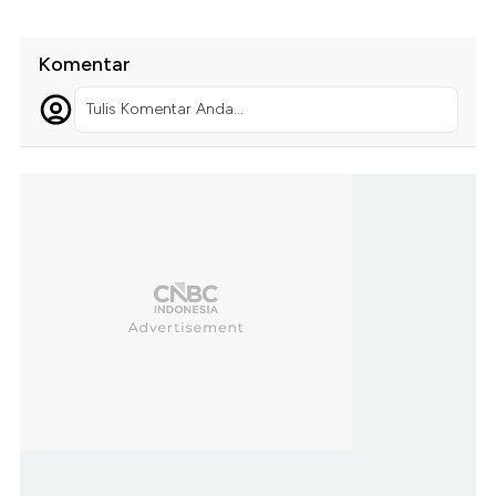
Komentar
Tulis Komentar Anda...