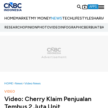
APPS
HOME
MARKET
MY MONEY
NEWS
TECH
LIFESTYLE
SHARIA
E
RESEARCH
OPINION
PHOTO
VIDEO
INFOGRAPHIC
BERBUATBAIK.
HOME
News
Video News
VIDEO
Video: Cherry Klaim Penjualan
Tembus 2 Juta Unit