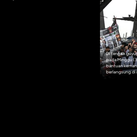
Di tengah guyur
pada Minggu (3
bantuan kemanus
berlangsung di 