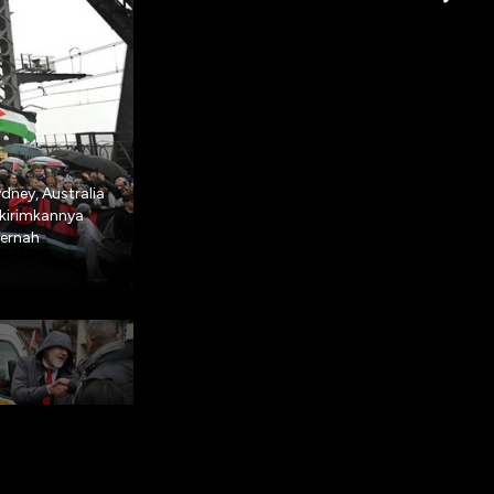
dney, Australia
Disebut sebagai Pawai untuk Kemanusiaan, aksi
ikirimkannya
keluarga dengan anak kecil. Banyak peserta 
pernah
sementara lainnya melambai-lambaikan bender
“Kita semua orang Palestina.” (AAP/Dean Lewi