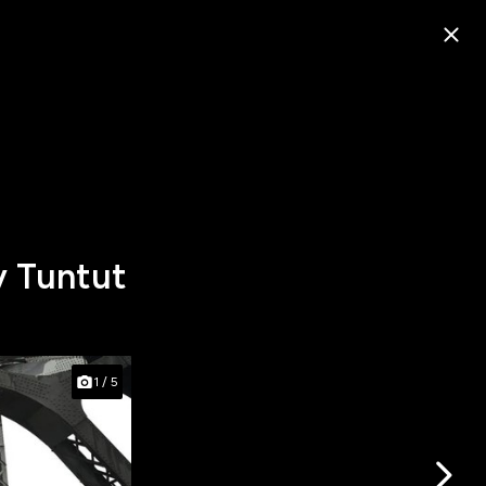
y Tuntut
1
/
5