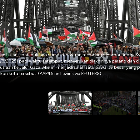
an hujan lebat, puluhan ribu demonstran membanjiri Harbor Bridge Sy
/8/2025) pagi waktu setempat, menyerukan diakhirinya perang dan d
iaan ke Jalur Gaza. Aksi ini menjadi salah satu pawai terbesar yang 
ikon kota tersebut. (AAP/Dean Lewins via REUTERS)