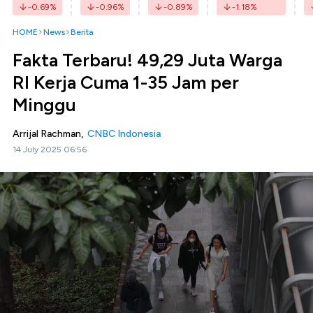
-0.69
%
-0.96
%
-0.89
%
-1.18
%
HOME
News
Berita
Fakta Terbaru! 49,29 Juta Warga
RI Kerja Cuma 1-35 Jam per
Minggu
Arrijal Rachman,
CNBC Indonesia
14 July 2025 06:56