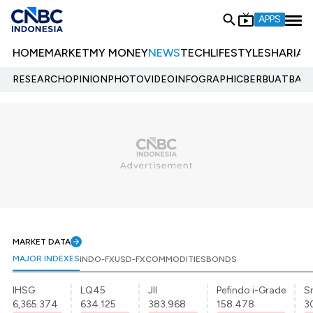
APPS
HOME
MARKET
MY MONEY
NEWS
TECH
LIFESTYLE
SHARIA
E
RESEARCH
OPINION
PHOTO
VIDEO
INFOGRAPHIC
BERBUATBAIK.
MARKET DATA
MAJOR INDEXES
INDO-FX
USD-FX
COMMODITIES
BONDS
IHSG
LQ45
JII
Pefindo i-Grade
Sr
6,365.374
634.125
383.968
158.478
3