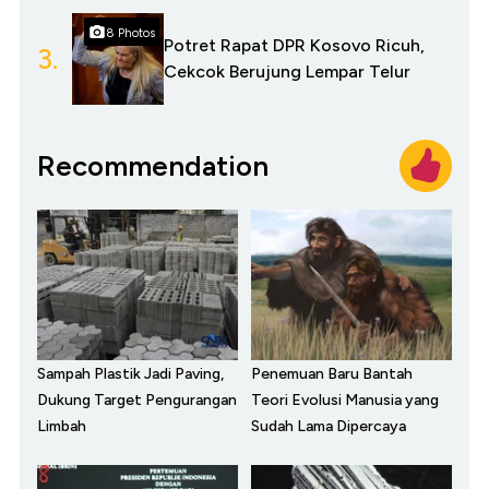
8 Photos
Potret Rapat DPR Kosovo Ricuh,
3.
Cekcok Berujung Lempar Telur
Recommendation
Sampah Plastik Jadi Paving,
Penemuan Baru Bantah
Dukung Target Pengurangan
Teori Evolusi Manusia yang
Limbah
Sudah Lama Dipercaya