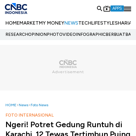
APPS
HOME
MARKET
MY MONEY
NEWS
TECH
LIFESTYLE
SHARIA
E
RESEARCH
OPINION
PHOTO
VIDEO
INFOGRAPHIC
BERBUATBAIK.
HOME
News
Foto News
FOTO INTERNASIONAL
Ngeri! Potret Gedung Runtuh di
Karachi, 12 Tewas Tertimbun Puing