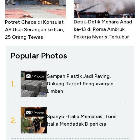
Detik-Detik Menara Abad
Potret Chaos di Konsulat
ke-13 di Roma Ambruk,
AS Usai Serangan ke Iran,
Pekerja Nyaris Terkubur
25 Orang Tewas
Popular Photos
Sampah Plastik Jadi Paving,
7 Photos
1.
Dukung Target Pengurangan
Limbah
7 Photos
Spanyol-Italia Memanas, Turis
2.
Italia Mendadak Diperiksa