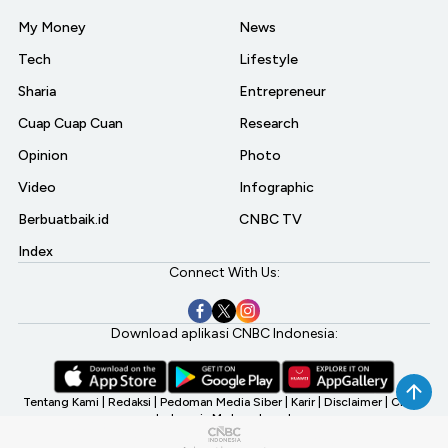
My Money
News
Tech
Lifestyle
Sharia
Entrepreneur
Cuap Cuap Cuan
Research
Opinion
Photo
Video
Infographic
Berbuatbaik.id
CNBC TV
Index
Connect With Us:
Download aplikasi CNBC Indonesia:
Tentang Kami
|
Redaksi
|
Pedoman Media Siber
|
Karir
|
Disclaimer
|
CNBC
Indonesia My Investment
©2026 CNBC Indonesia, A Transmedia Company