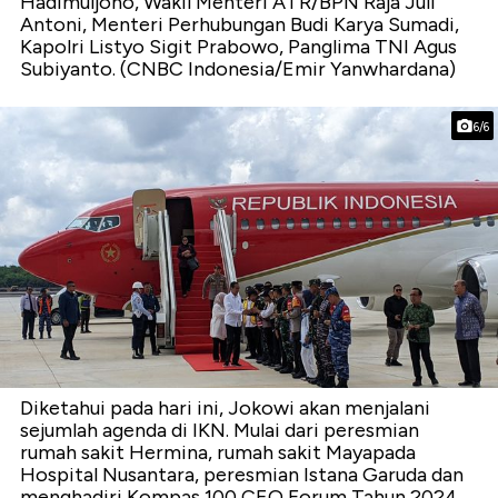
Hadimuljono, Wakil Menteri ATR/BPN Raja Juli
Antoni, Menteri Perhubungan Budi Karya Sumadi,
Kapolri Listyo Sigit Prabowo, Panglima TNI Agus
Subiyanto. (CNBC Indonesia/Emir Yanwhardana)
6/6
Diketahui pada hari ini, Jokowi akan menjalani
sejumlah agenda di IKN. Mulai dari peresmian
rumah sakit Hermina, rumah sakit Mayapada
Hospital Nusantara, peresmian Istana Garuda dan
menghadiri Kompas 100 CEO Forum Tahun 2024