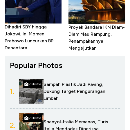
Dihadiri SBY hingga
Proyek Bandara IKN Diam-
Jokowi, Ini Momen
Diam Mau Rampung,
Prabowo Luncurkan BPI
Penampakannya
Danantara
Mengejutkan
Popular Photos
Sampah Plastik Jadi Paving,
7 Photos
1.
Dukung Target Pengurangan
Limbah
7 Photos
Spanyol-Italia Memanas, Turis
2.
Italia Mendadak Diperiksa