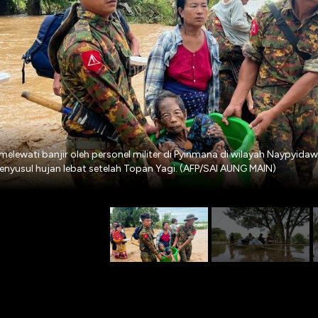
elewati banjir oleh personel militer di Pyinmana di wilayah Naypyida
nyusul hujan lebat setelah Topan Yagi. (AFP/SAI AUNG MAIN)