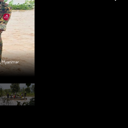
Kepala junta militer Myanmar membuat permin
w, Myanmar
dilakukan sebelumnya. Permintaan itu terka
tersebut beberapa hari lalu. (AP/Aung Shine O