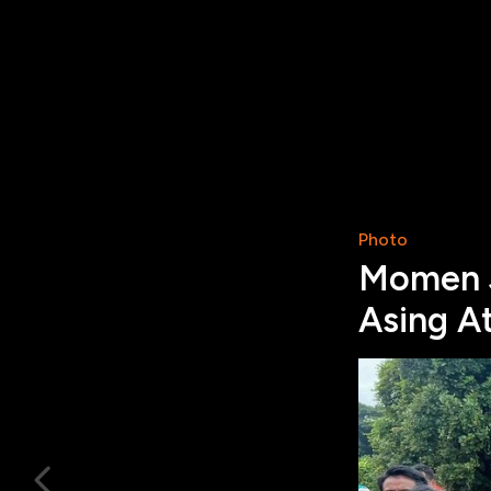
Photo
Momen J
Asing A