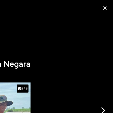
n Negara
1
/
6