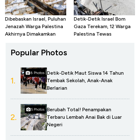
Dibebaskan Israel, Puluhan
Detik-Detik Israel Bom
Jenazah Warga Palestina
Gaza Terekam, 12 Warga
Akhirnya Dimakamkan
Palestina Tewas
Popular Photos
Detik-Detik Maut Siswa 14 Tahun
8 Photos
1.
Tembak Sekolah, Anak-Anak
Berlarian
Berubah Total! Penampakan
5 Photos
2.
Terbaru Lembah Anai Bak di Luar
Negeri