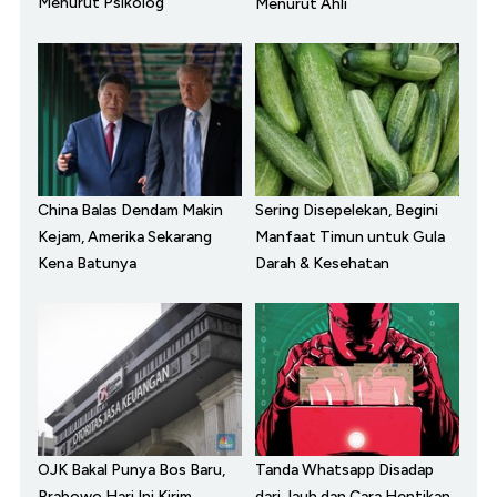
Menurut Psikolog
Menurut Ahli
China Balas Dendam Makin
Sering Disepelekan, Begini
Kejam, Amerika Sekarang
Manfaat Timun untuk Gula
Kena Batunya
Darah & Kesehatan
OJK Bakal Punya Bos Baru,
Tanda Whatsapp Disadap
Prabowo Hari Ini Kirim
dari Jauh dan Cara Hentikan