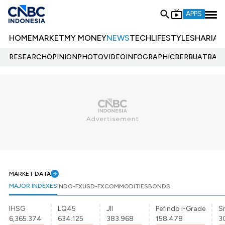
APPS
HOME
MARKET
MY MONEY
NEWS
TECH
LIFESTYLE
SHARIA
E
RESEARCH
OPINION
PHOTO
VIDEO
INFOGRAPHIC
BERBUATBAIK.
MARKET DATA
MAJOR INDEXES
INDO-FX
USD-FX
COMMODITIES
BONDS
IHSG
LQ45
JII
Pefindo i-Grade
Sr
6,365.374
634.125
383.968
158.478
3