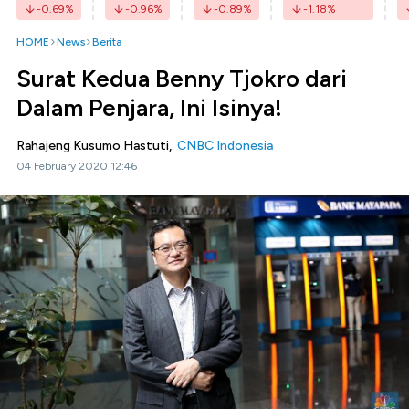
-0.69
%
-0.96
%
-0.89
%
-1.18
%
HOME
News
Berita
Surat Kedua Benny Tjokro dari
Dalam Penjara, Ini Isinya!
Rahajeng Kusumo Hastuti,
CNBC Indonesia
04 February 2020 12:46