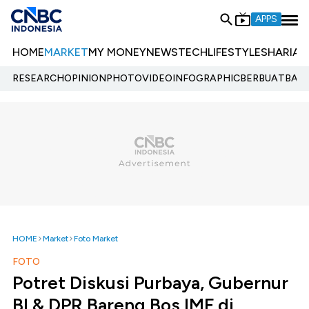
APPS
HOME
MARKET
MY MONEY
NEWS
TECH
LIFESTYLE
SHARIA
E
RESEARCH
OPINION
PHOTO
VIDEO
INFOGRAPHIC
BERBUATBAIK.
HOME
Market
Foto Market
FOTO
Potret Diskusi Purbaya, Gubernur
BI & DPR Bareng Bos IMF di