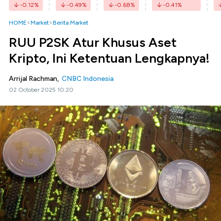
-0.12
%
-0.49
%
-0.68
%
-0.41
%
HOME
Market
Berita Market
RUU P2SK Atur Khusus Aset
Kripto, Ini Ketentuan Lengkapnya!
Arrijal Rachman,
CNBC Indonesia
02 October 2025 10:20