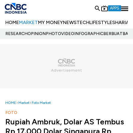
APPS
HOME
MARKET
MY MONEY
NEWS
TECH
LIFESTYLE
SHARIA
E
RESEARCH
OPINION
PHOTO
VIDEO
INFOGRAPHIC
BERBUATBAIK.
HOME
Market
Foto Market
FOTO
Rupiah Ambruk, Dolar AS Tembus
Rp 17.000 Dolar Singapura Rp