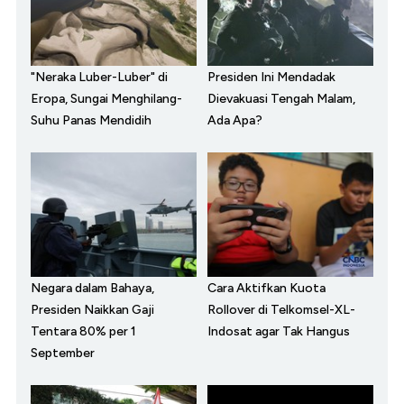
"Neraka Luber-Luber" di
Presiden Ini Mendadak
Eropa, Sungai Menghilang-
Dievakuasi Tengah Malam,
Suhu Panas Mendidih
Ada Apa?
Negara dalam Bahaya,
Cara Aktifkan Kuota
Presiden Naikkan Gaji
Rollover di Telkomsel-XL-
Tentara 80% per 1
Indosat agar Tak Hangus
September