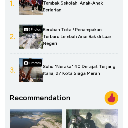
1.
Tembak Sekolah, Anak-Anak
Berlarian
Berubah Total! Penampakan
5 Photos
2.
Terbaru Lembah Anai Bak di Luar
Negeri
5 Photos
Suhu "Neraka" 40 Derajat Terjang
3.
Italia, 27 Kota Siaga Merah
Recommendation