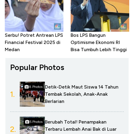
Serbu! Potret Antrean LPS
Bos LPS Bangun
Financial Festival 2025 di
Optimisme Ekonomi RI
Medan
Bisa Tumbuh Lebih Tinggi
Popular Photos
Detik-Detik Maut Siswa 14 Tahun
8 Photos
1.
Tembak Sekolah, Anak-Anak
Berlarian
Berubah Total! Penampakan
5 Photos
2.
Terbaru Lembah Anai Bak di Luar