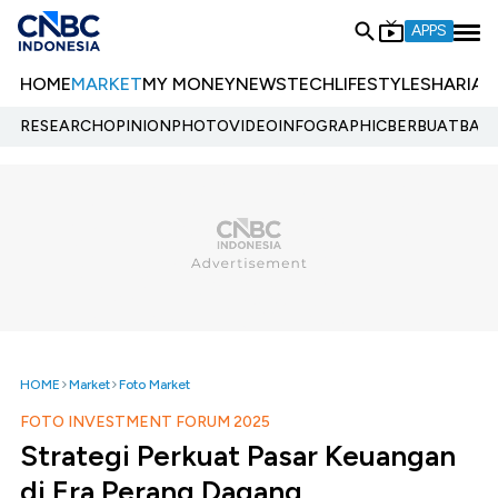
APPS
HOME
MARKET
MY MONEY
NEWS
TECH
LIFESTYLE
SHARIA
E
RESEARCH
OPINION
PHOTO
VIDEO
INFOGRAPHIC
BERBUATBAIK.
HOME
Market
Foto Market
FOTO INVESTMENT FORUM 2025
Strategi Perkuat Pasar Keuangan
di Era Perang Dagang