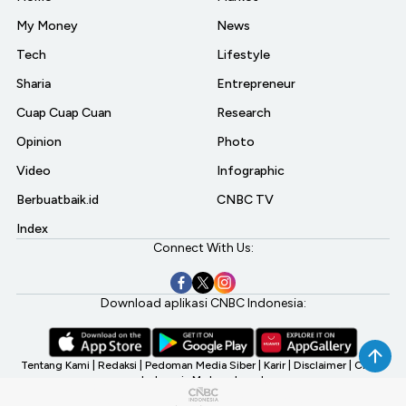
My Money
News
Tech
Lifestyle
Sharia
Entrepreneur
Cuap Cuap Cuan
Research
Opinion
Photo
Video
Infographic
Berbuatbaik.id
CNBC TV
Index
Connect With Us:
Download aplikasi CNBC Indonesia:
Tentang Kami
|
Redaksi
|
Pedoman Media Siber
|
Karir
|
Disclaimer
|
CNBC
Indonesia My Investment
©2026 CNBC Indonesia, A Transmedia Company