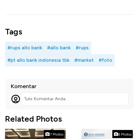
Tags
#rups allo bank
#allo bank
#rups
#pt allo bank indonesia tbk
#market
#foto
Komentar
Tulis Komentar Anda...
Related Photos
7 Photos
6 Photos