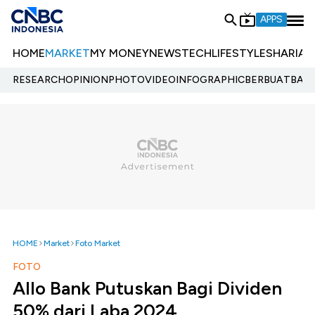
APPS
HOME
MARKET
MY MONEY
NEWS
TECH
LIFESTYLE
SHARIA
E
RESEARCH
OPINION
PHOTO
VIDEO
INFOGRAPHIC
BERBUATBAIK.
HOME
Market
Foto Market
FOTO
Allo Bank Putuskan Bagi Dividen
50% dari Laba 2024