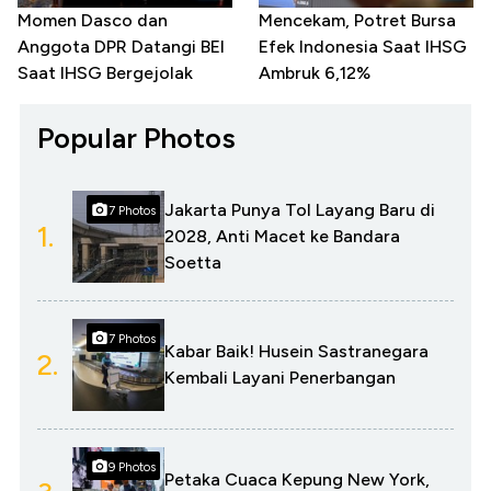
Momen Dasco dan
Mencekam, Potret Bursa
Anggota DPR Datangi BEI
Efek Indonesia Saat IHSG
Saat IHSG Bergejolak
Ambruk 6,12%
Popular Photos
Jakarta Punya Tol Layang Baru di
7 Photos
1.
2028, Anti Macet ke Bandara
Soetta
7 Photos
Kabar Baik! Husein Sastranegara
2.
Kembali Layani Penerbangan
9 Photos
Petaka Cuaca Kepung New York,