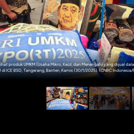
hat produk UMKM (Usaha Mikro, Kecil, dan Menengah) yang dijual dal
di ICE BSD, Tangerang, Banten, Kamis (30/1/2025). (CNBC Indonesia/