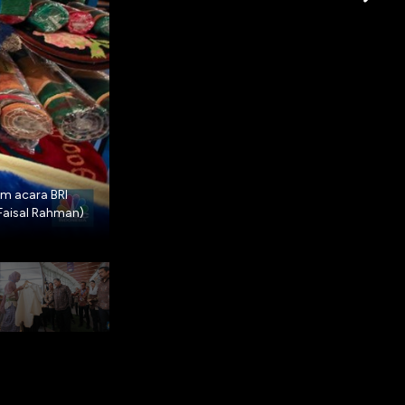
BRI UMKM EXPO(RT) yang berlangsung hingga
am acara BRI
dari seluruh Indonesia atau meningkat diban
Faisal Rahman)
700 UMKM Bazaar. (CNBC Indonesia/Faisal R