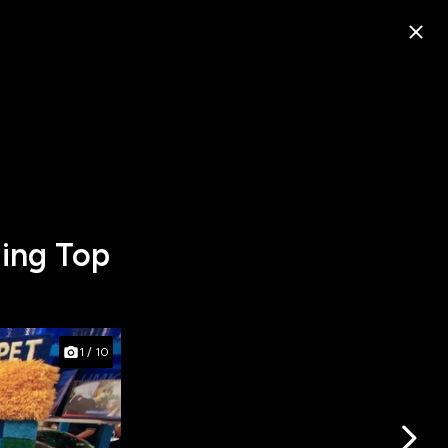
ing Top
1
/
10