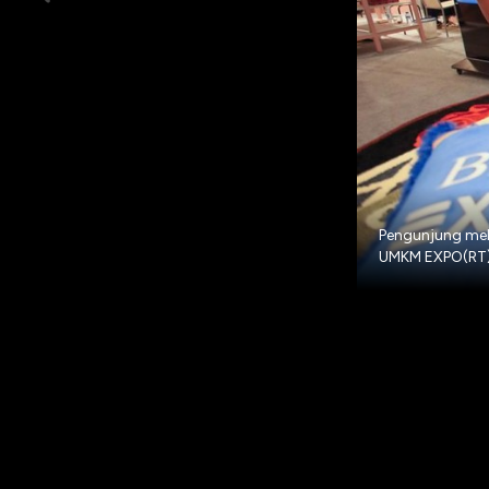
Pengunjung meli
UMKM EXPO(RT) 