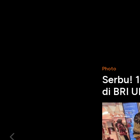
Photo
Serbu! 
di BRI 