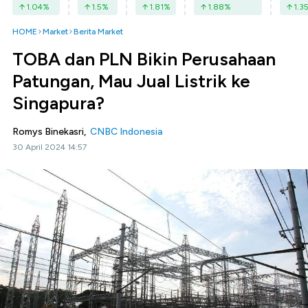
1.04
%
1.5
%
1.81
%
1.88
%
1.3
HOME
Market
Berita Market
TOBA dan PLN Bikin Perusahaan
Patungan, Mau Jual Listrik ke
Singapura?
Romys Binekasri,
CNBC Indonesia
30 April 2024 14:57