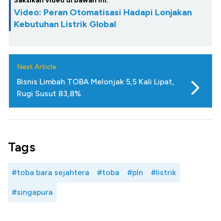
Saksikan video di bawah ini:
Video: Peran Otomatisasi Hadapi Lonjakan
Kebutuhan Listrik Global
Next Article
Bisnis Limbah TOBA Melonjak 5,5 Kali Lipat,
Rugi Susut 83,8%
Tags
#toba bara sejahtera
#toba
#pln
#listrik
#singapura