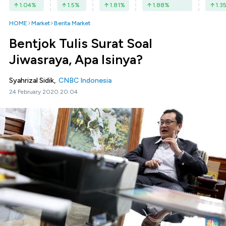
1.04
%
1.5
%
1.81
%
1.88
%
1.3
HOME
Market
Berita Market
Bentjok Tulis Surat Soal
Jiwasraya, Apa Isinya?
Syahrizal Sidik,
CNBC Indonesia
24 February 2020 20:04