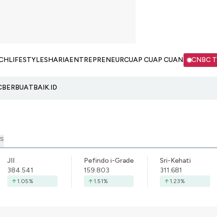
CH
LIFESTYLE
SHARIA
ENTREPRENEUR
CUAP CUAP CUAN
CNBC 
C
BERBUATBAIK.ID
S
JII
Pefindo i-Grade
Sri-Kehati
384.541
159.803
311.681
1.05
%
1.51
%
1.23
%