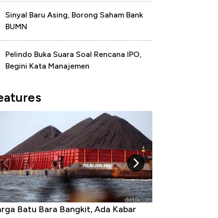
Sinyal Baru Asing, Borong Saham Bank
BUMN
Pelindo Buka Suara Soal Rencana IPO,
Begini Kata Manajemen
eatures
rga Emas Jatuh Usai Terbang 3 Hari,
Dominasi China 