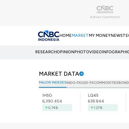
HOME
MARKET
MY MONEY
NEWS
TE
RESEARCH
OPINION
PHOTO
VIDEO
INFOGRAPHI
MARKET DATA
MAJOR INDEXES
INDO-FX
USD-FX
COMMODITIES
BOND
IHSG
LQ45
6,390.454
638.844
0.74
%
1.27
%