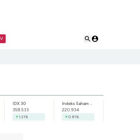
TV
IDX 30
Indeks Saham Syariah Indonesia
358.533
220.934
1.21
%
0.81
%