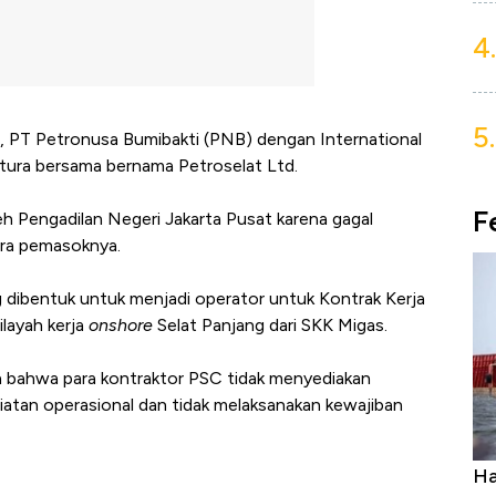
4.
5.
I, PT Petronusa Bumibakti (PNB) dengan International
ntura bersama bernama Petroselat Ltd.
F
leh Pengadilan Negeri Jakarta Pusat karena gagal
ra pemasoknya.
 dibentuk untuk menjadi operator untuk Kontrak Kerja
layah kerja
onshore
Selat Panjang dari SKK Migas.
an bahwa para kontraktor PSC tidak menyediakan
iatan operasional dan tidak melaksanakan kewajiban
Harga Batu Bara Bangkit, Ada Kabar
Ha