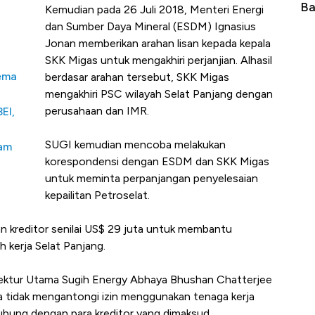
Baik Buat Pengusaha RI
Ap
Kemudian pada 26 Juli 2018, Menteri Energi
dan Sumber Daya Mineral (ESDM) Ignasius
Jonan memberikan arahan lisan kepada kepala
SKK Migas untuk mengakhiri perjanjian. Alhasil
kema
berdasar arahan tersebut, SKK Migas
mengakhiri PSC wilayah Selat Panjang dengan
perusahaan dan IMR.
EI,
SUGI kemudian mencoba melakukan
ham
korespondensi dengan ESDM dan SKK Migas
untuk meminta perpanjangan penyelesaian
kepailitan Petroselat.
n kreditor senilai US$ 29 juta untuk membantu
h kerja Selat Panjang.
Direktur Utama Sugih Energy Abhaya Bhushan Chatterjee
a tidak mengantongi izin menggunakan tenaga kerja
ubung dengan para kreditor yang dimaksud.