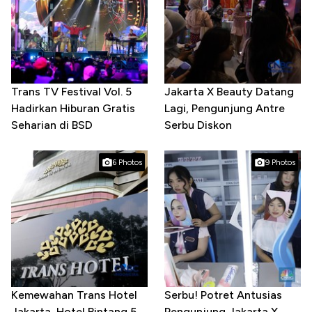
Trans TV Festival Vol. 5
Jakarta X Beauty Datang
Hadirkan Hiburan Gratis
Lagi, Pengunjung Antre
Seharian di BSD
Serbu Diskon
6 Photos
9 Photos
Kemewahan Trans Hotel
Serbu! Potret Antusias
Jakarta, Hotel Bintang 5
Pengunjung Jakarta X