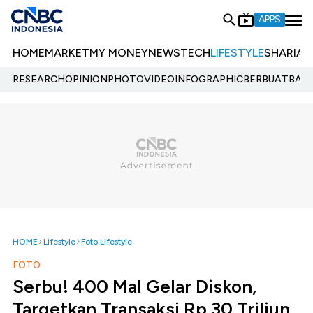
APPS
HOME
MARKET
MY MONEY
NEWS
TECH
LIFESTYLE
SHARIA
E
RESEARCH
OPINION
PHOTO
VIDEO
INFOGRAPHIC
BERBUATBAIK.
HOME
Lifestyle
Foto Lifestyle
FOTO
Serbu! 400 Mal Gelar Diskon,
Targetkan Transaksi Rp 30 Triliun