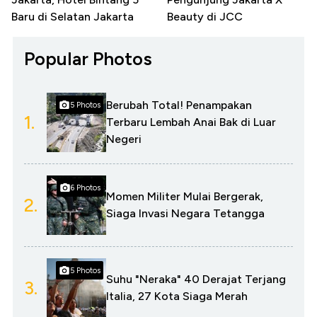
Baru di Selatan Jakarta
Beauty di JCC
Popular Photos
Berubah Total! Penampakan
5 Photos
1.
Terbaru Lembah Anai Bak di Luar
Negeri
6 Photos
Momen Militer Mulai Bergerak,
2.
Siaga Invasi Negara Tetangga
5 Photos
Suhu "Neraka" 40 Derajat Terjang
3.
Italia, 27 Kota Siaga Merah