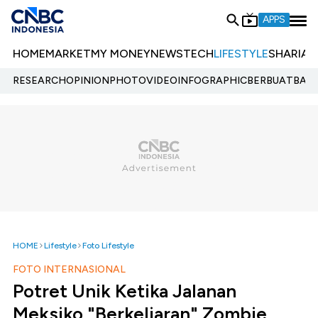
APPS
HOME
MARKET
MY MONEY
NEWS
TECH
LIFESTYLE
SHARIA
E
RESEARCH
OPINION
PHOTO
VIDEO
INFOGRAPHIC
BERBUATBAIK.
HOME
Lifestyle
Foto Lifestyle
FOTO INTERNASIONAL
Potret Unik Ketika Jalanan
Meksiko "Berkeliaran" Zombie