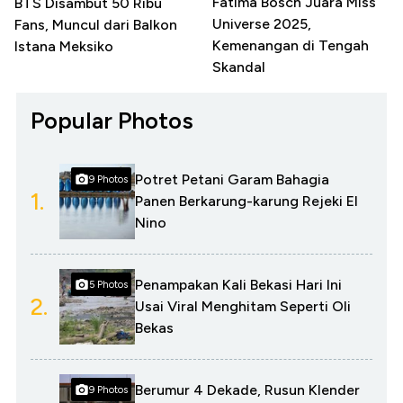
Fatima Bosch Juara Miss
BTS Disambut 50 Ribu
Universe 2025,
Fans, Muncul dari Balkon
Kemenangan di Tengah
Istana Meksiko
Skandal
Popular Photos
Potret Petani Garam Bahagia
9 Photos
1.
Panen Berkarung-karung Rejeki El
Nino
Penampakan Kali Bekasi Hari Ini
5 Photos
2.
Usai Viral Menghitam Seperti Oli
Bekas
Berumur 4 Dekade, Rusun Klender
9 Photos