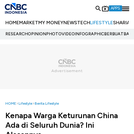
APPS
HOME
MARKET
MY MONEY
NEWS
TECH
LIFESTYLE
SHARIA
E
RESEARCH
OPINION
PHOTO
VIDEO
INFOGRAPHIC
BERBUATBAIK.
HOME
Lifestyle
Berita Lifestyle
Kenapa Warga Keturunan China
Ada di Seluruh Dunia? Ini