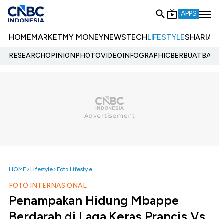
APPS
HOME
MARKET
MY MONEY
NEWS
TECH
LIFESTYLE
SHARIA
E
RESEARCH
OPINION
PHOTO
VIDEO
INFOGRAPHIC
BERBUATBAIK.
HOME
Lifestyle
Foto Lifestyle
FOTO INTERNASIONAL
Penampakan Hidung Mbappe
Berdarah di Laga Keras Prancis Vs