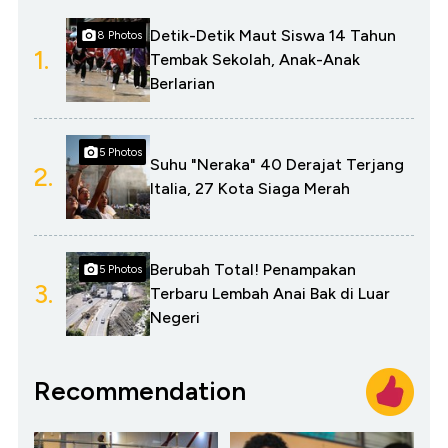
Detik-Detik Maut Siswa 14 Tahun
8 Photos
1.
Tembak Sekolah, Anak-Anak
Berlarian
5 Photos
Suhu "Neraka" 40 Derajat Terjang
2.
Italia, 27 Kota Siaga Merah
Berubah Total! Penampakan
5 Photos
3.
Terbaru Lembah Anai Bak di Luar
Negeri
Recommendation