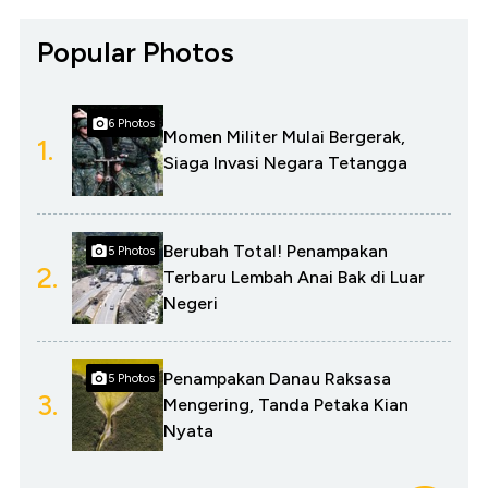
Popular Photos
6 Photos
Momen Militer Mulai Bergerak,
1.
Siaga Invasi Negara Tetangga
Berubah Total! Penampakan
5 Photos
2.
Terbaru Lembah Anai Bak di Luar
Negeri
Penampakan Danau Raksasa
5 Photos
3.
Mengering, Tanda Petaka Kian
Nyata