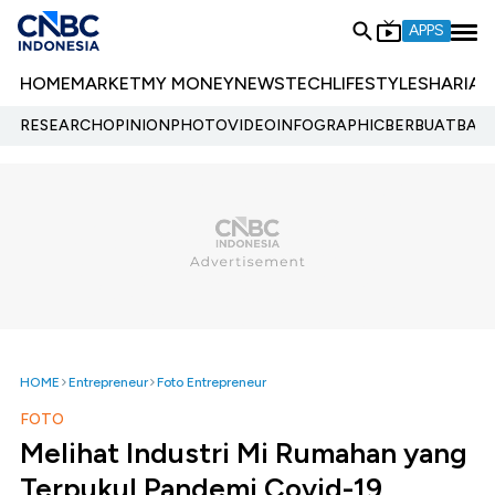
APPS
HOME
MARKET
MY MONEY
NEWS
TECH
LIFESTYLE
SHARIA
E
RESEARCH
OPINION
PHOTO
VIDEO
INFOGRAPHIC
BERBUATBAIK.
HOME
Entrepreneur
Foto Entrepreneur
FOTO
Melihat Industri Mi Rumahan yang
Terpukul Pandemi Covid-19