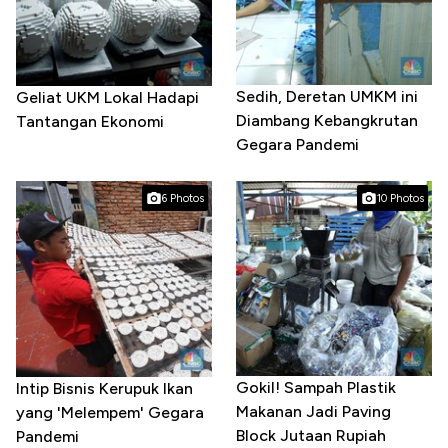
Sedih, Deretan UMKM ini
Geliat UKM Lokal Hadapi
Diambang Kebangkrutan
Tantangan Ekonomi
Gegara Pandemi
6 Photos
10 Photos
Gokil! Sampah Plastik
Intip Bisnis Kerupuk Ikan
Makanan Jadi Paving
yang 'Melempem' Gegara
Block Jutaan Rupiah
Pandemi