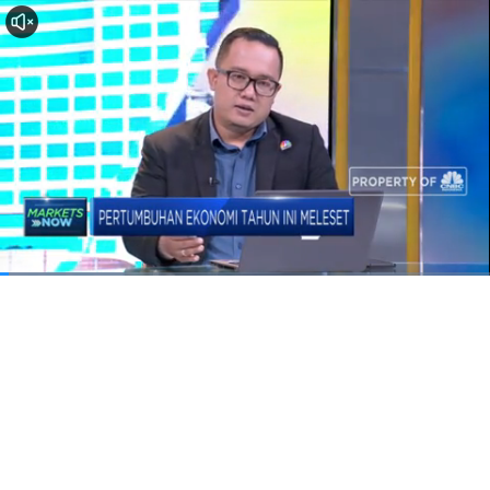
Dimuat
:
25.39%
Waktu
0:06
/
Durasi
4:50
Berhenti
Suara
La
Hidup
Saat
ini