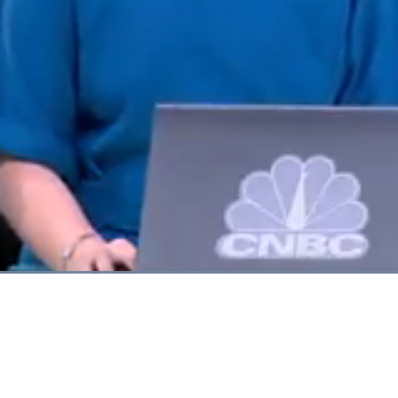
Dimuat
:
71.18%