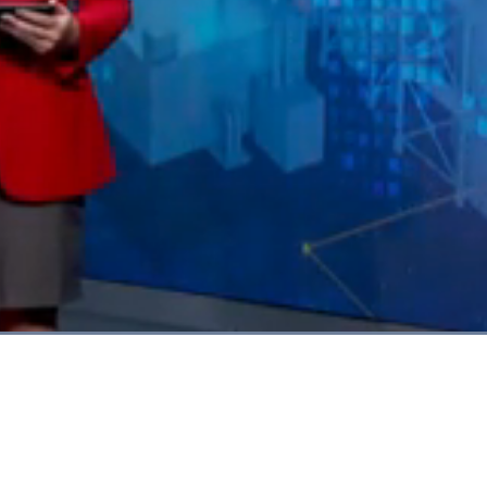
Dimuat
:
66.89%