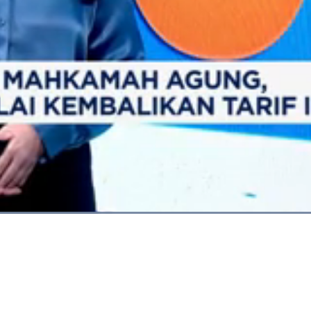
Dimuat
:
92.99%