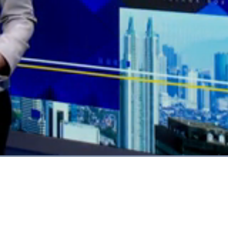
Dimuat
:
100.00%