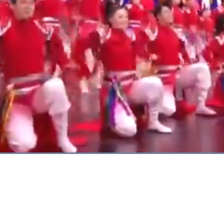
Dimuat
:
100.00%